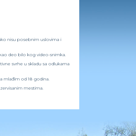
m ako nisu posebnim uslovima i
ili kao deo bilo kog video-snimka.
motivne svrhe u skladu sa odlukama
ma mlađim od 18 godina.
rezervisanim mestima.