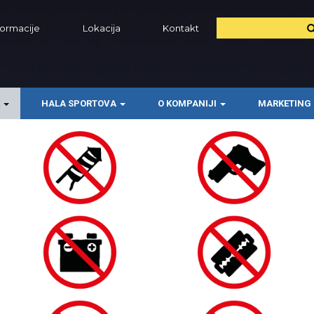
formacije
Lokacija
Kontakt
E
HALA SPORTOVA
O KOMPANIJI
MARKETING