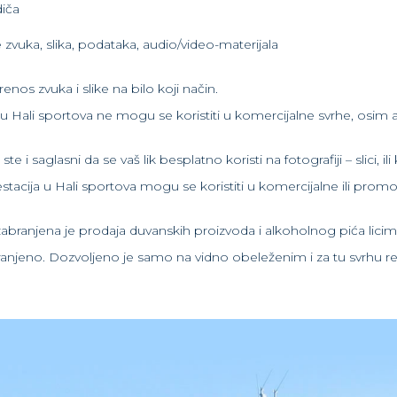
diča
zvuka, slika, podataka, audio/video-materijala
enos zvuka i slike na bilo koji način.
i u Hali sportova ne mogu se koristiti u komercijalne svrhe, osi
e i saglasni da se vaš lik besplatno koristi na fotografiji – slici, 
ifestacija u Hali sportova mogu se koristiti u komercijalne ili pro
abranjena je prodaja duvanskih proizvoda i alkoholnog pića lici
ranjeno. Dozvoljeno je samo na vidno obeleženim i za tu svrhu 