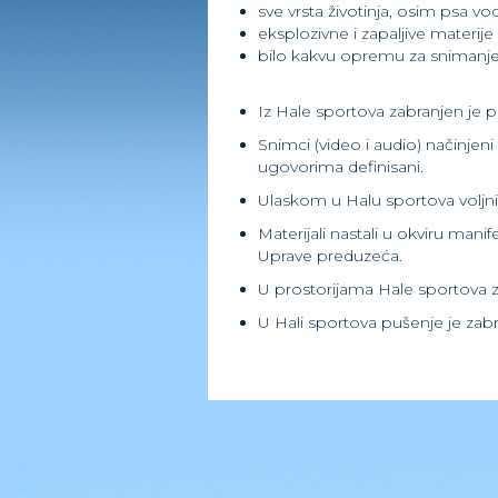
sve vrsta životinja, osim psa vo
eksplozivne i zapaljive materije
bilo kakvu opremu za snimanje 
Iz Hale sportova zabranjen je pr
Snimci (video i audio) načinjen
ugovorima definisani.
Ulaskom u Halu sportova voljni st
Materijali nastali u okviru man
Uprave preduzeća.
U prostorijama Hale sportova z
U Hali sportova pušenje je zab