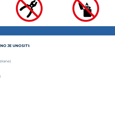
O JE UNOSITI:
zirane)
l