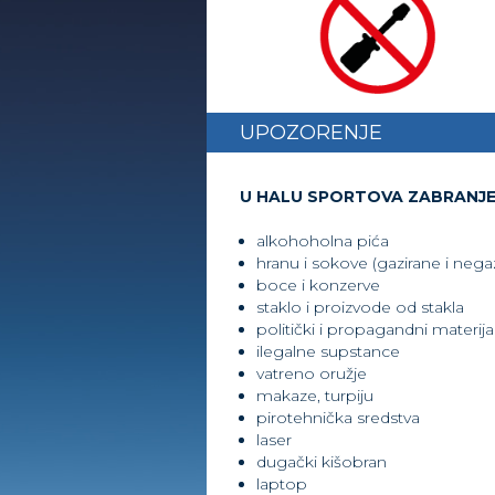
UPOZORENJE
U HALU SPORTOVA ZABRANJEN
alkohoholna pića
hranu i sokove (gazirane i nega
boce i konzerve
staklo i proizvode od stakla
politički i propagandni materija
ilegalne supstance
vatreno oružje
makaze, turpiju
pirotehnička sredstva
laser
dugački kišobran
laptop