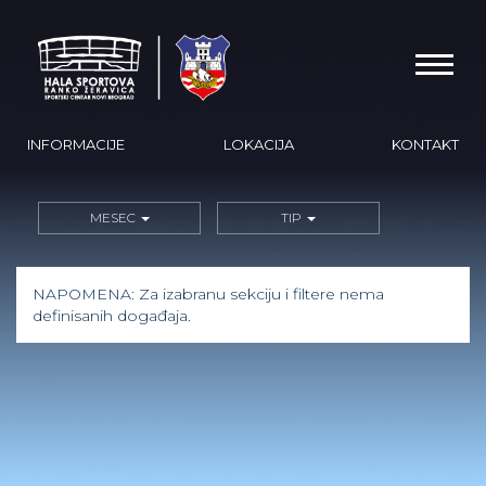
INFORMACIJE
LOKACIJA
KONTAKT
MESEC
TIP
NAPOMENA: Za izabranu sekciju i filtere nema
definisanih događaja.