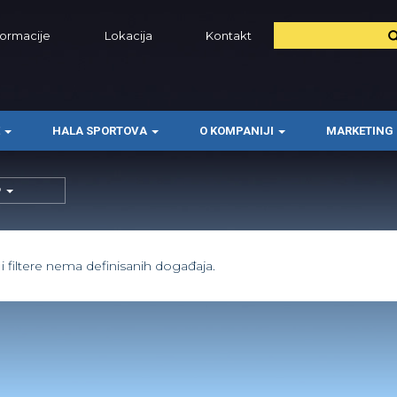
formacije
Lokacija
Kontakt
E
HALA SPORTOVA
O KOMPANIJI
MARKETING
P
filtere nema definisanih događaja.