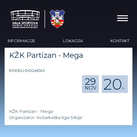
INFORMACIJE
LOKACIJA
KONTAKT
KŽK Partizan - Mega
PODELI DOGAĐAJ
20
29
NOV
h
KŽK Partizan - Mega
Organizator: Košarkaška liga Srbije