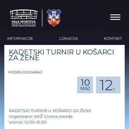
INFORMACIJE
LOKACIJA
KONTAKT
KADETSKI TURNIR U KOŠARCI
ZA ŽENE
PODELI DOGAĐAJ
12
10
MAJ
h
KADETSKI TURNIR U KOŠARCI ZA ŽENE
Organizator: KKŽ Crvena zvezda
Vreme; 12.00-21.00