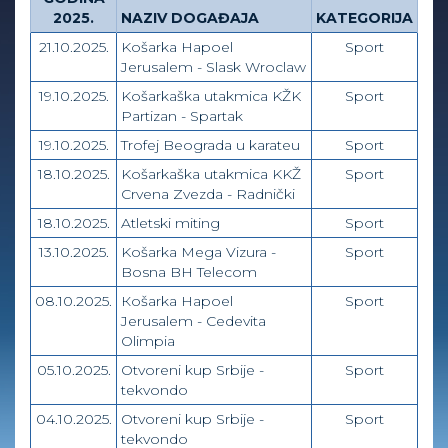
2025.
NAZIV DOGAĐAJA
KATEGORIJA
21.10.2025.
Košarka Hapoel
Sport
Jerusalem - Slask Wroclaw
19.10.2025.
Košarkaška utakmica KŽK
Sport
Partizan - Spartak
19.10.2025.
Trofej Beograda u karateu
Sport
18.10.2025.
Košarkaška utakmica KKŽ
Sport
Crvena Zvezda - Radnički
18.10.2025.
Atletski miting
Sport
13.10.2025.
Košarka Mega Vizura -
Sport
Bosna BH Telecom
08.10.2025.
Коšarka Hapoel
Sport
Jerusalem - Cedevita
Olimpia
05.10.2025.
Otvoreni kup Srbije -
Sport
tekvondo
04.10.2025.
Otvoreni kup Srbije -
Sport
tekvondo