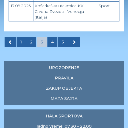
17.09.2025.
Košarkaška utakmica KK
Sport
Crvena Zvezda - Venecija
(Italija)
1
2
3
4
5
UPOZORENJE
PRAVILA
ZAKUP OBJEKTA
MAPA SAJTA
HALA SPORTOVA
radno vreme: 07.30 - 22.00