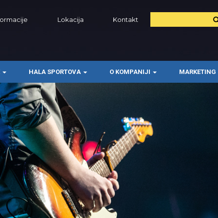
formacije
Lokacija
Kontakt
E
HALA SPORTOVA
O KOMPANIJI
MARKETING