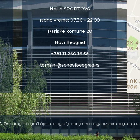
HALA SPORTOVA
radno vreme: 07.30 - 22.00
Pariske komune 20
Novi Beograd
+381 11 260 16 58
termini@scnovibeograd.rs
i drugi fotografi čije su fotografije dobijene od organizatora događaja
A. Zec