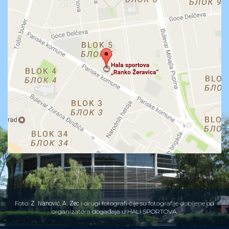
Foto:
,
i drugi fotografi čije su fotografije dobijene od
Z. Ivanović
A. Zec
organizatora događaja u HALI SPORTOVA.